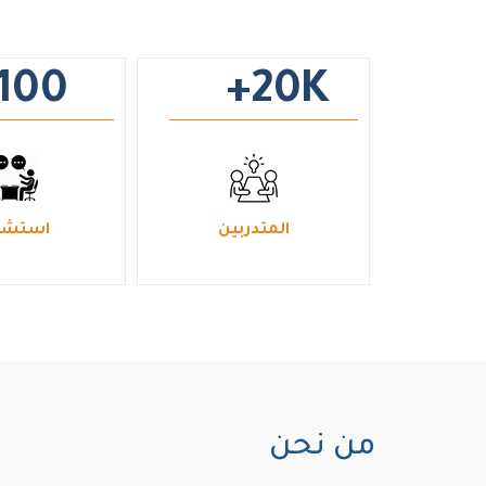
100
+20
K
المتدربين
استشا
من نحن