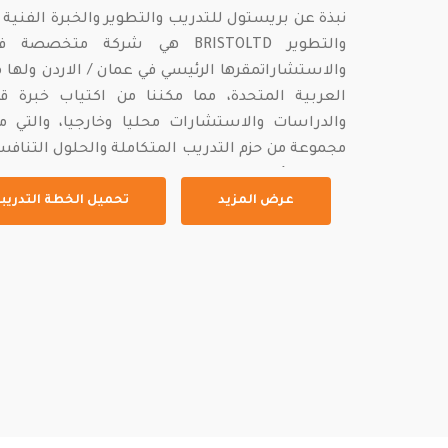
والتطوير BRISTOLTD هي شركة مت
والاستشاراتمقرها الرئيسي في عمان / الاردن ولها مك
العربية المتحدة، مما مكننا من اكتياب خبرة ق
والدراسات والاستشارات محليا وخارجيا، والتي م
مجموعة من حزم التدريب المتكاملة والحلول التنافس
صناعة الأعمال. تقدم OL TD
عرض المزيد
تحميل الخطة التدريبة 025
(الدورات والبرامج وورش العمل والاستشارات التي
دائما إلى صقل المهارات المهنية للأفراد ورفع مس...