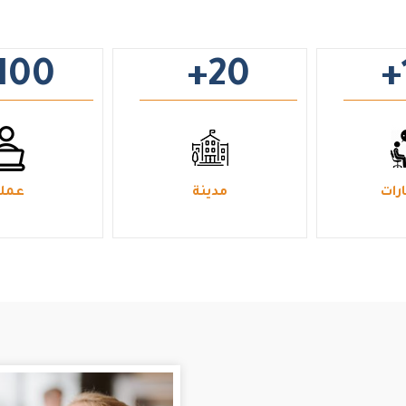
100
+20
+
رات
مدينة
عملا