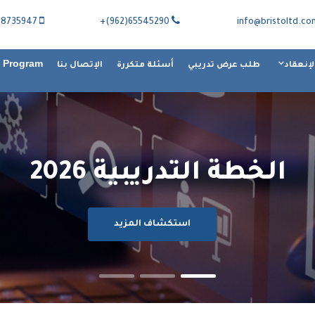
735947(962)+
65545290(962)+
info@bristoltd.co
h Program
لإنعقاد
طلب عرض تدريبي
أسئلة متكررة
الإتصال بنا
أماكن التدريب
استكشاف المزيد