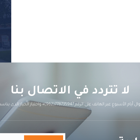
لا تتردد في الاتصال بنا
778(962)+ واختيار الخيار الذي يناسب احتياجاتك للتحدث إلى أحد أعضاء فريقنا