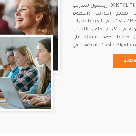
نبذة عن بريستول للتدريب والتطوير والخبرة الفنية BRISTOL TD: ريستول للتدريب
خصصة في تقديم التدريب والتطوير
اتب تمثيل في تركيا والامارات
وية في تقديم حلول التدريب
ن خلالها يحصل عملاؤنا على
ية لمواكبة أحدث الاتجاهات في
BRIST مجموعة متميزة من خدمات التدريب المتخصصة
2
 تلبي احتياجات السوق وتهدف